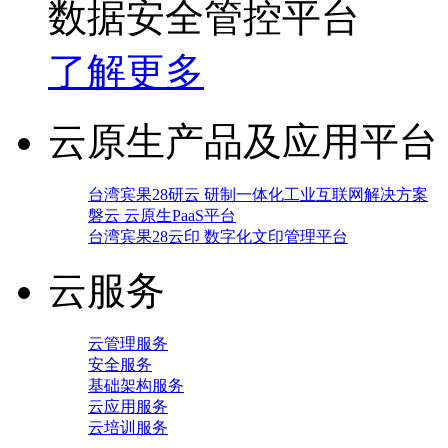
数据安全管控平台
了解更多
云原生产品及应用平台
台湾宾果28研云 研制一体化工业互联网解决方案
磐云 云原生PaaS平台
台湾宾果28云印 数字化文印管理平台
云服务
云管理服务
安全服务
基础架构服务
云应用服务
云培训服务