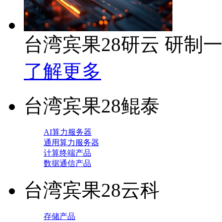
台湾宾果28研云 研制
了解更多
台湾宾果28鲲泰
AI算力服务器
通用算力服务器
计算终端产品
数据通信产品
台湾宾果28云科
存储产品