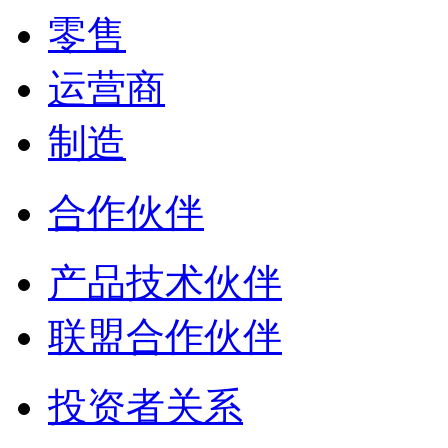
零售
运营商
制造
合作伙伴
产品技术伙伴
联盟合作伙伴
投资者关系