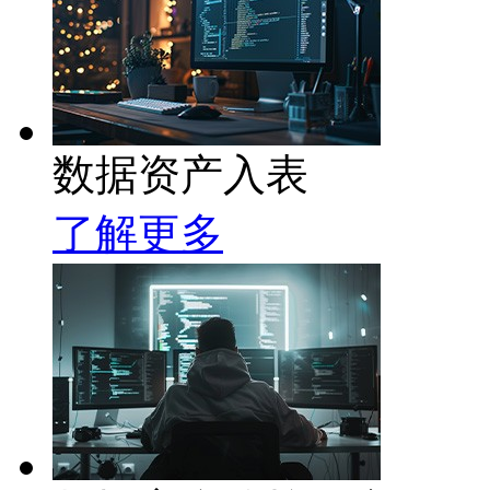
数据资产入表
了解更多