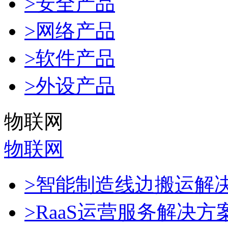
>安全产品
>网络产品
>软件产品
>外设产品
物联网
物联网
>智能制造线边搬运解
>RaaS运营服务解决方