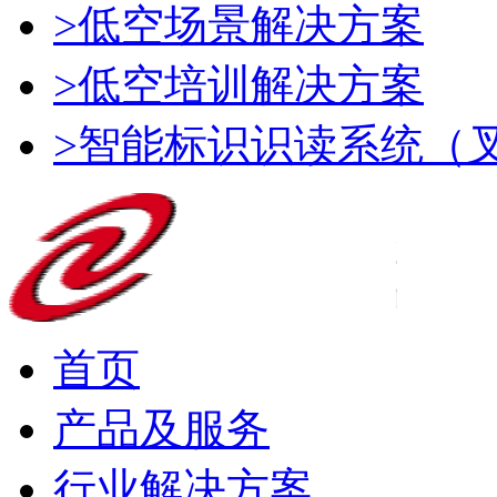
>低空场景解决方案
>低空培训解决方案
>智能标识识读系统（
首页
产品及服务
行业解决方案