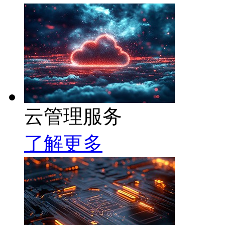
云管理服务
了解更多