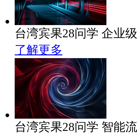
台湾宾果28问学 企业级A
了解更多
台湾宾果28问学 智能