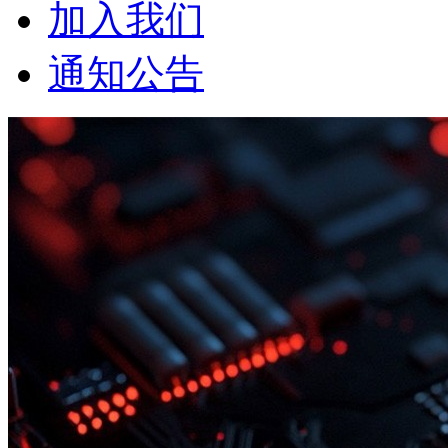
加入我们
通知公告