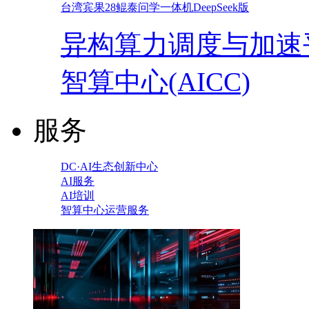
台湾宾果28鲲泰问学一体机DeepSeek版
异构算力调度与加速
智算中心(AICC)
服务
DC·AI生态创新中心
AI服务
AI培训
智算中心运营服务